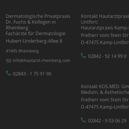
Dermatologische Privatpraxis
Kontakt Hautarztprax
Dr. Fuchs & Kollegen in
Lintfort:
Rheinberg
Hautarztpraxis Kamp-L
Fachärzte für Dermatologie
Freiherr vom Stein Str
Hubert-Underberg-Allee 8
D-47475 Kamp-Lintfor
47495 Rheinberg
02842 - 92 14 99 0
info@hautarzt-rheinberg.com
02843 - 1 75 91 90
Kontakt KOS.MED. G
Medizin. & Ästhetisch
Freiherr vom Stein Str
D-47475 Kamp-Lintfor
02842 - 9 03 06 29