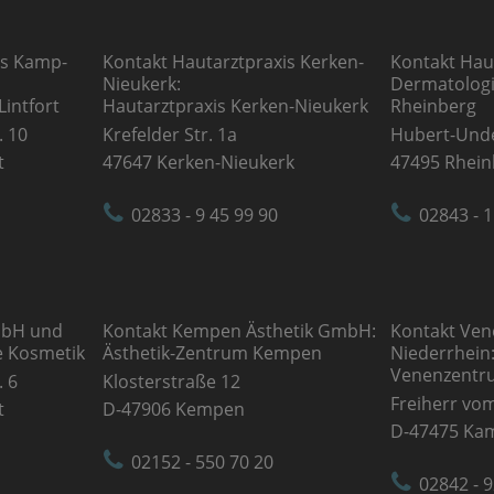
is Kamp-
Kontakt Hautarztpraxis Kerken-
Kontakt Hau
Nieukerk:
Dermatologi
intfort
Hautarztpraxis Kerken-Nieukerk
Rheinberg
. 10
Krefelder Str. 1a
Hubert-Unde
t
47647 Kerken-Nieukerk
47495 Rhein
02833 - 9 45 99 90
02843 - 1
mbH und
Kontakt Kempen Ästhetik GmbH:
Kontakt Ve
e Kosmetik
Ästhetik-Zentrum Kempen
Niederrhein
Venenzentr
. 6
Klosterstraße 12
Freiherr vom
t
D-47906 Kempen
D-47475 Kam
02152 - 550 70 20
02842 - 9