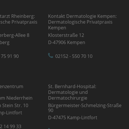
tarzt Rheinberg:
Kontakt Dermatologie Kempen:
sche Privatpraxis
Dermatologische Privatpraxis
Kempen
rberg-Allee 8
Klosterstraße 12
berg
D-47906 Kempen
 75 91 90
02152 - 550 70 10
nenzentrum
St. Bernhard-Hospital:
:
Dermatologie und
um Niederrhein
Dermatochirurgie
 Stein Str. 10
Bürgermeister-Schmelzing-Straße
90
p-Lintfort
D-47475 Kamp-Lintfort
2 14 99 33