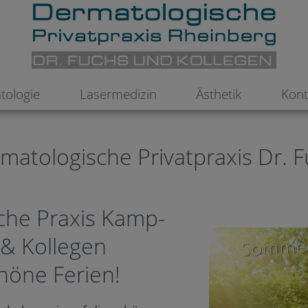
tologie
Lasermedizin
Ästhetik
Kont
atologische Privatpraxis Dr. 
che Praxis Kamp-
 & Kollegen
höne Ferien!